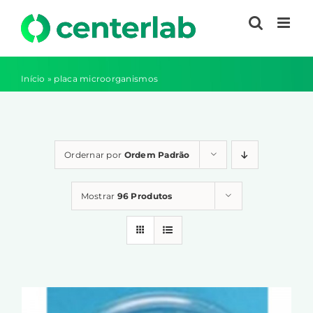
Ir
para
o
conteúdo
Início
»
placa microorganismos
Ordernar por
Ordem Padrão
Mostrar
96 Produtos