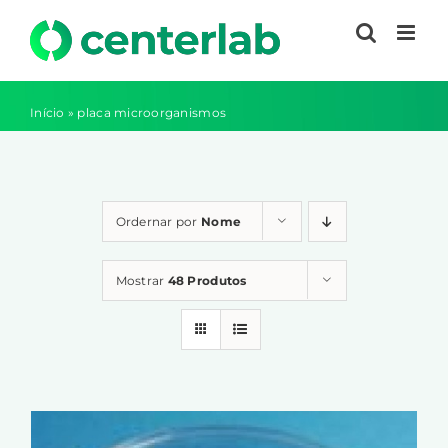
Ir
para
o
conteúdo
Início
»
placa microorganismos
Ordernar por
Nome
Mostrar
48 Produtos