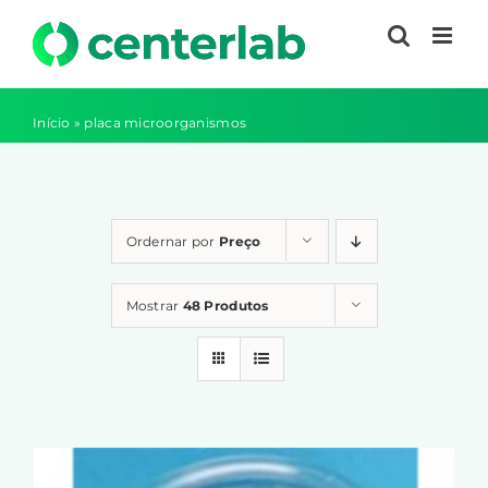
Ir
para
o
conteúdo
Início
»
placa microorganismos
Ordernar por
Preço
Mostrar
48 Produtos