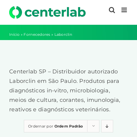
Ir
para
o
conteúdo
Início
»
Fornecedores
»
Laborclin
Centerlab SP – Distribuidor autorizado
Laborclin em São Paulo. Produtos para
diagnósticos in-vitro, microbiologia,
meios de cultura, corantes, imunologia,
reativos e diagnósticos veterinários.
Ordernar por
Ordem Padrão