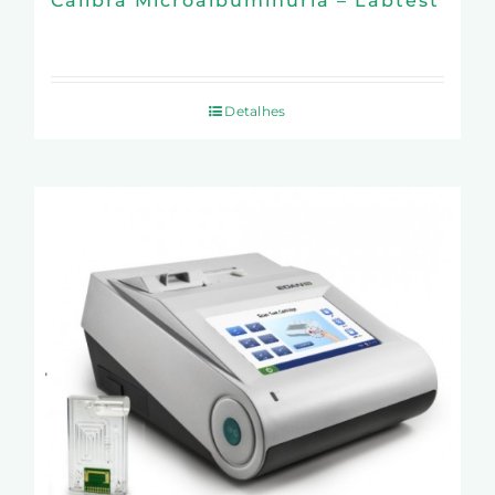
Calibra Microalbuminúria – Labtest
Detalhes