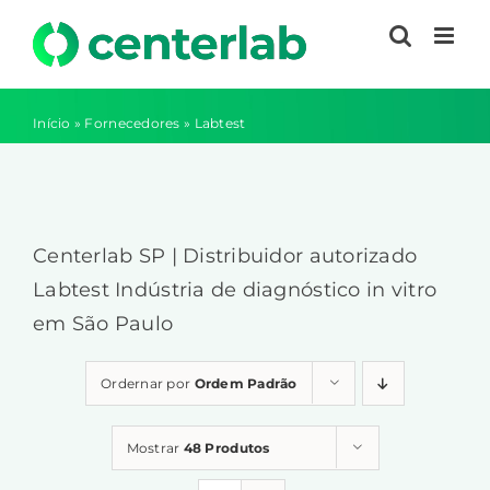
Ir
para
o
conteúdo
Início
»
Fornecedores
»
Labtest
Centerlab SP | Distribuidor autorizado
Labtest Indústria de diagnóstico in vitro
em São Paulo
Ordernar por
Ordem Padrão
Mostrar
48 Produtos