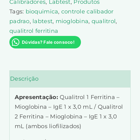
Calibradores
,
Labtest
,
Produtos
Tags:
bioquimica
,
controle calibador
padrao
,
labtest
,
mioglobina
,
qualitrol
,
qualitrol ferritina
Dúvidas? Fale consoco!
Descrição
Apresentação:
Qualitrol 1 Ferritina –
Mioglobina – IgE 1 x 3,0 mL / Qualitrol
2 Ferritina – Mioglobina – IgE 1 x 3,0
mL (ambos liofilizados)