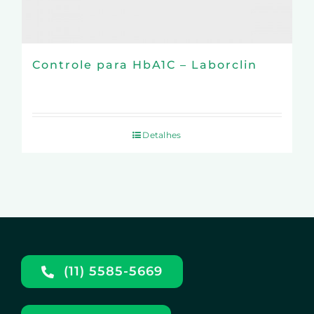
Controle para HbA1C – Laborclin
Detalhes
(11) 5585-5669