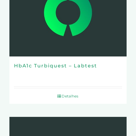
HbA1c Turbiquest – Labtest
Detalhes