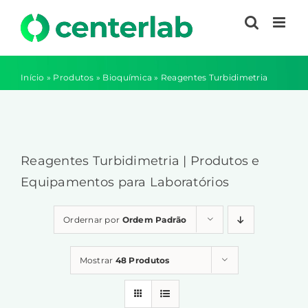
Ir
para
o
conteúdo
Início
»
Produtos
»
Bioquímica
»
Reagentes Turbidimetria
Reagentes Turbidimetria | Produtos e
Equipamentos para Laboratórios
Ordernar por
Ordem Padrão
Mostrar
48 Produtos